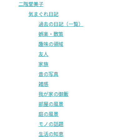
二階堂美子
気まぐれ日記
過去の日記（一覧）
娯楽・散策
趣味の領域
友人
家族
昔の写真
雑感
我が家の御飯
部屋の風景
庭の風景
モノの話題
生活の知恵