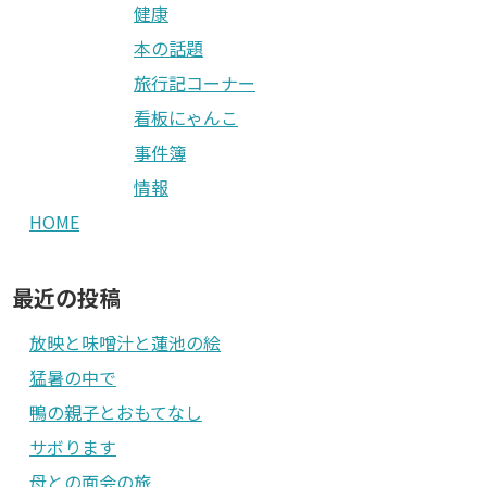
健康
本の話題
旅行記コーナー
看板にゃんこ
事件簿
情報
HOME
最近の投稿
放映と味噌汁と蓮池の絵
猛暑の中で
鴨の親子とおもてなし
サボります
母との面会の旅