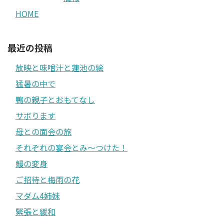
HOME
最近の投稿
放映と味噌汁と蓮池の絵
猛暑の中で
鴨の親子とおもてなし
サボります
母との面会の旅
それぞれの宴会とみ〜つけた！
鰻の変身
ご招待と梅雨の花
マダム4姉妹
緊張と緩和