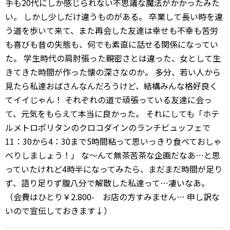
手も20代にしか感じられない不思議な魔法がかかったみた
い。 しかし少しだけ違うものがある。 卒業して長い時を違
う道を歩いて来て、また再会した友達は幸せも不幸も苦労
も喜びも昔の失態も、何でも素直に話せる関係になってい
た。 学生時代の肩肘張った親密さとは違った、女として生
きてきた時間が作った懐の深さなのか。 多分、若い人から
見たら私達おばさんなんだろうけど、結構みんな格好良く
てイイじゃん！ それぞれの道で頑張っている友達に会っ
て、元気をもらえて本当に良かった。 それにしても「ホテ
ルメトロポリタンのクロコダインのランチビュッフェで
11：30から4：30まで5時間粘って思いっきり食べておしゃ
べりしましょう！」 な〜んて無茶苦茶な企画だなあ…と思
っていたけれど4時半になってみたら、まだまだ時間が足り
ず、語り足りず腹八分で解散した私達って…凄いなあ。
（会費はひとり￥2.800- お店の方すみません… 申し訳な
いので宣伝しておきます↓）