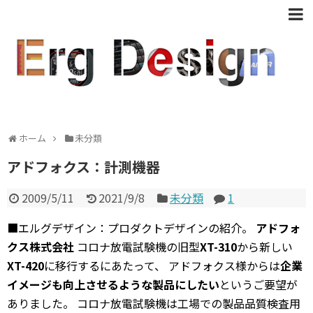
ホーム
未分類
アドフォクス：計測機器
2009/5/11
2021/9/8
未分類
1
■エルグデザイン：プロダクトデザインの紹介。
アドフォ
クス株式会社
コロナ放電試験機の旧型
XT-310
から新しい
XT-420
に移行するにあたって、 アドフォクス様からは
企業
イメージも向上させるような製品にしたい
というご要望が
ありました。 コロナ放電試験機は工場での製品品質検査用