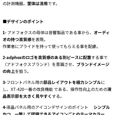
の計測機器。
筐体は流用
です。
■デザインのポイント
1-
アドフォクスの母体は音響製品である事から、
オーディ
オの持つ高質感
を表現。
作業者にプライドを持って使ってもらえる事を配慮。
2-
adphoxのロゴを高質感のある別ピースに配置
する事で
（アドフォクスブランド）を意識させ、
ブランドイメージ
の向上
を狙う。
3-
フロントパネル用の
部品レイアウトを極力シンプル
に
し、XT-420一番の改良機能 である、操作性向上のための
液
晶表示部を大きく見やすく
する。
4-
液晶パネル用のアイコンデザインのポイント
シンプル
かつ、一瞥して認識できるアイコンごとのテーマカラー