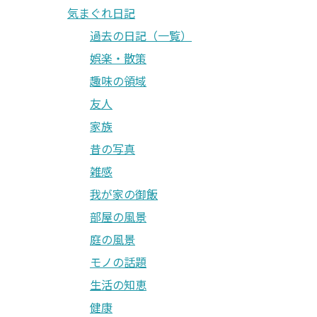
気まぐれ日記
過去の日記（一覧）
娯楽・散策
趣味の領域
友人
家族
昔の写真
雑感
我が家の御飯
部屋の風景
庭の風景
モノの話題
生活の知恵
健康