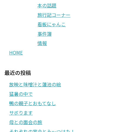
本の話題
旅行記コーナー
看板にゃんこ
事件簿
情報
HOME
最近の投稿
放映と味噌汁と蓮池の絵
猛暑の中で
鴨の親子とおもてなし
サボります
母との面会の旅
それぞれの宴会とみ〜つけた！