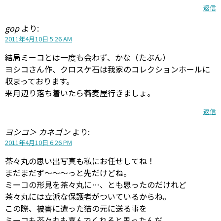
返信
gop
より:
2011年4月10日 5:26 AM
結局ミーコとは一度も会わず、かな（たぶん）
ヨシコさん作、クロスケ石は我家のコレクションホールに
収まっております。
来月辺り落ち着いたら蕎麦屋行きましょ。
返信
ヨシコ＞ カネゴン
より:
2011年4月10日 6:26 PM
茶々丸の思い出写真も私にお任せしてね！
まだまだず〜〜〜っと先だけどね。
ミーコの形見を茶々丸に…、とも思ったのだけれど
茶々丸には立派な保護者がついているからね。
この際、被害に遭った猫の元に送る事を
ミーコも茶々丸も喜んでくれると思ったんだ。