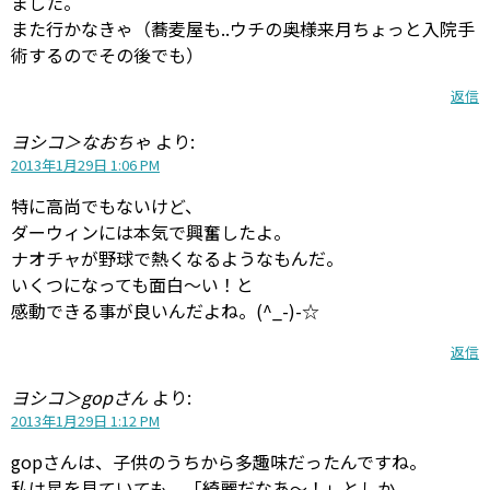
ました。
また行かなきゃ（蕎麦屋も..ウチの奥様来月ちょっと入院手
術するのでその後でも）
返信
ヨシコ＞なおちゃ
より:
2013年1月29日 1:06 PM
特に高尚でもないけど、
ダーウィンには本気で興奮したよ。
ナオチャが野球で熱くなるようなもんだ。
いくつになっても面白〜い！と
感動できる事が良いんだよね。(^_-)-☆
返信
ヨシコ＞gopさん
より:
2013年1月29日 1:12 PM
gopさんは、子供のうちから多趣味だったんですね。
私は星を見ていても、「綺麗だなあ〜！」としか