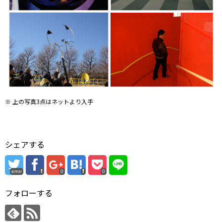
※ 上の写真3点はネットより入手
シェアする
error
0
0
フォローする