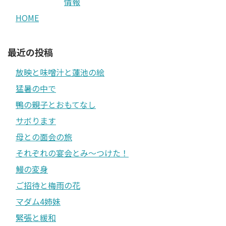
情報
HOME
最近の投稿
放映と味噌汁と蓮池の絵
猛暑の中で
鴨の親子とおもてなし
サボります
母との面会の旅
それぞれの宴会とみ〜つけた！
鰻の変身
ご招待と梅雨の花
マダム4姉妹
緊張と緩和