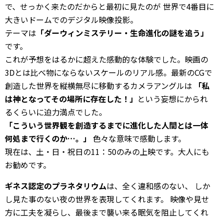
で、せっかく来たのだからと最初に見たのが 世界で4番目に
大きいドームでのデジタル映像投影。
テーマは
「ダーウィンミステリー・生命進化の謎を追う」
です。
これが予想をはるかに超えた感動的な体験でした。映画の
3Dとは比べ物にならないスケールのリアル感。最新のCGで
創造した世界を縦横無尽に移動するカメラアングルは
「私
は神となってその場所に存在した！」
という妄想にかられ
るくらいに迫力満点でした。
「こういう世界観を創造するまでに進化した人間とは一体
何処まで行くのか…。」
色々な意味で感動します。
現在は、土・日・祝日の11：50のみの上映です。大人にも
お勧めです。
ギネス認定のプラネタリウム
は、全く違和感のない、 しか
し見た事のない夜の世界を表現してくれます。 映像や見せ
方に工夫を凝らし、最後まで襲い来る眠気を阻止してくれ