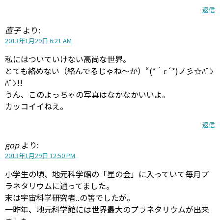
返信
直子
より:
2013年1月29日 6:21 AM
私にはついていけない高尚な世界。
とても絡めない（絡んでるじゃね～か）“(*｀ε´*)ノ彡☆ﾊﾞﾝ
ﾊﾞﾝ!!
うん、このよっちゃの写真はなかなかいいよ。
カッコイイねえ。
返信
gop
より:
2013年1月29日 12:50 PM
小学生の頃、地元科学館の「星の会」に入っていて毎月プ
ラネタリウムに通ってました。
末は宇宙科学研究者..の筈でしたが。
一昨年、地元科学館には世界最大のプラネタリウムが出来