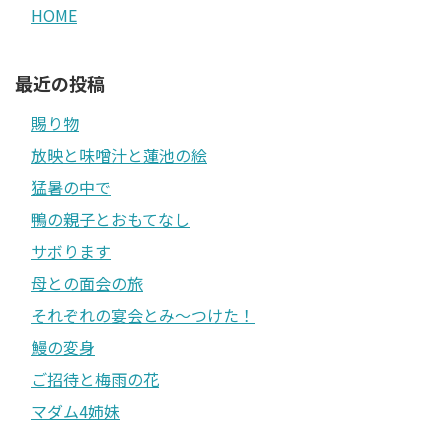
HOME
最近の投稿
賜り物
放映と味噌汁と蓮池の絵
猛暑の中で
鴨の親子とおもてなし
サボります
母との面会の旅
それぞれの宴会とみ〜つけた！
鰻の変身
ご招待と梅雨の花
マダム4姉妹