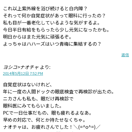
これ以上紫外線を浴び続けると白内障？
それって何か自覚症状があって眼科に行ったの？
私も目が一番老化しているような気がするよ。
今日半日有給をもらったら少し元気になったかも。
明日からはまた元気に頑張るぞ。
よっちゃはハハーズはいつ青梅に集結するの？
返信
ヨシコ>ナオチャ
より:
2014年5月12日 7:52 PM
自覚症状はないけれど、
年に一度の人間ドックの眼底検査で再検診が出たの。
ニカさんも私も、眼だけ再検診で
眼科医にみてもらいました。
PCで一日仕事だもの、眼も疲れるよなあ。
早めの対応で、何とか持たせなくちゃ。
ナオチャは、お疲れさんでした！＼(=^o^=)／