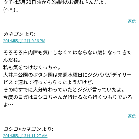
ウチは5月20日頃から2週間のお疲れさんだよ。
(^-^;)..
返信
カネゴン
より:
2014年5月12日 9:36 PM
そろそろ白内障も気にしなくてはならない歳になってきた
んだね。
私も気をつけなくっちゃ。
大井戸公園のボタン園は先週水曜日にジジババがデイサー
ビスで連れて行ってもらったようだけど、
その時すでに大分終わっていたとジジが言っていたよ。
今度のヨガはヨシコちゃんが行けるなら行くつもりでいる
よ～
返信
ヨシコ>カネゴン
より:
2014年5月13日 11:27 AM