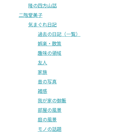
隆の四方山話
二階堂美子
気まぐれ日記
過去の日記（一覧）
娯楽・散策
趣味の領域
友人
家族
昔の写真
雑感
我が家の御飯
部屋の風景
庭の風景
モノの話題