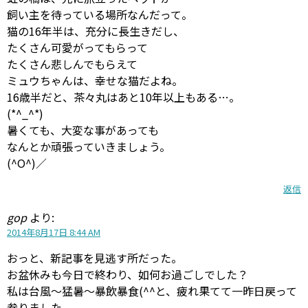
飼い主を待っている場所なんだって。
猫の16年半は、充分に長生きだし、
たくさん可愛がってもらって
たくさん悲しんでもらえて
ミュウちゃんは、幸せな猫だよね。
16歳半だと、茶々丸はあと10年以上もある…。
(*^_^*)
暑くても、大変な事があっても
なんとか頑張っていきましょう。
(^O^)／
返信
gop
より:
2014年8月17日 8:44 AM
おっと、新記事を見逃す所だった。
お盆休みも今日で終わり、如何お過ごしでした？
私は台風〜猛暑〜暴飲暴食(^^と、疲れ果てて一昨日戻って
参りました。