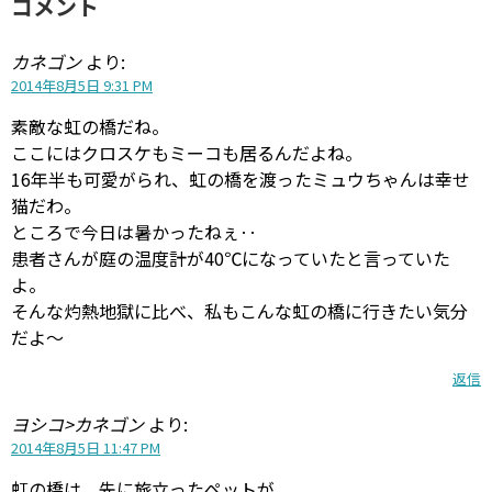
コメント
カネゴン
より:
2014年8月5日 9:31 PM
素敵な虹の橋だね。
ここにはクロスケもミーコも居るんだよね。
16年半も可愛がられ、虹の橋を渡ったミュウちゃんは幸せ
猫だわ。
ところで今日は暑かったねぇ‥
患者さんが庭の温度計が40℃になっていたと言っていた
よ。
そんな灼熱地獄に比べ、私もこんな虹の橋に行きたい気分
だよ～
返信
ヨシコ>カネゴン
より:
2014年8月5日 11:47 PM
虹の橋は、先に旅立ったペットが