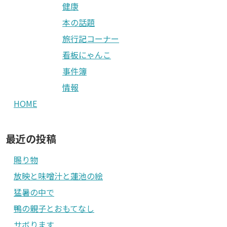
健康
本の話題
旅行記コーナー
看板にゃんこ
事件簿
情報
HOME
最近の投稿
賜り物
放映と味噌汁と蓮池の絵
猛暑の中で
鴨の親子とおもてなし
サボります