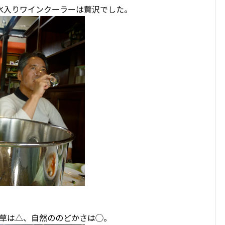
氷入りワインクーラーは贅沢でした。
雑草は△、自然ののどかさは◯。