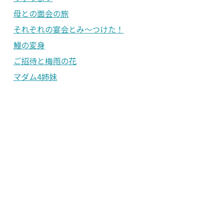
母との面会の旅
それぞれの宴会とみ〜つけた！
鰻の変身
ご招待と梅雨の花
マダム4姉妹