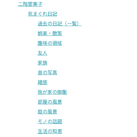
二階堂美子
気まぐれ日記
過去の日記（一覧）
娯楽・散策
趣味の領域
友人
家族
昔の写真
雑感
我が家の御飯
部屋の風景
庭の風景
モノの話題
生活の知恵