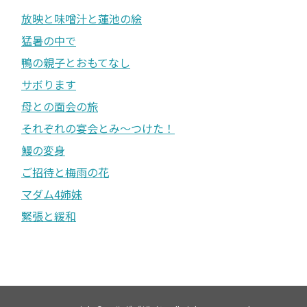
放映と味噌汁と蓮池の絵
猛暑の中で
鴨の親子とおもてなし
サボります
母との面会の旅
それぞれの宴会とみ〜つけた！
鰻の変身
ご招待と梅雨の花
マダム4姉妹
緊張と緩和