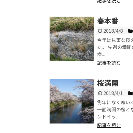
記事を読む
春本番
2018/4/8
今年は見事な桜
た。 先週の満
様...
記事を読む
桜満開
2018/4/1
例年になく寒い
一面満開の桜と
ンドイッ...
記事を読む