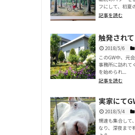
フにして、初夏の
記事を読む
触発されて
2018/5/6
このGW中、元
事務所に訪れて
を始められ...
記事を読む
実家にてG
2018/5/4
甥達も集合して
なり、深夜まで