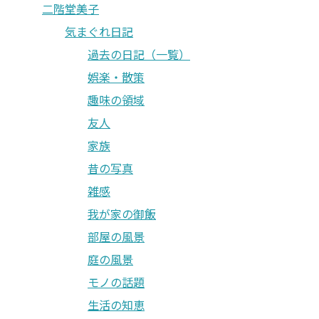
二階堂美子
気まぐれ日記
過去の日記（一覧）
娯楽・散策
趣味の領域
友人
家族
昔の写真
雑感
我が家の御飯
部屋の風景
庭の風景
モノの話題
生活の知恵