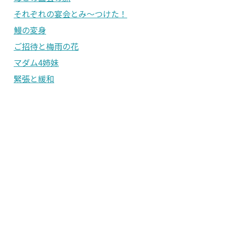
それぞれの宴会とみ〜つけた！
鰻の変身
ご招待と梅雨の花
マダム4姉妹
緊張と緩和