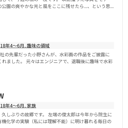
公園の爽やかな光と風をここに残せたら...、という思...
18年4〜6月
,
趣味の領域
会社の先輩だった小野さんが、水彩画の作品をご披露に
くれました。 元々はエンジニアで、退職後に趣味で水彩
W
18年4〜6月
,
家族
、久しぶりの故郷です。 左端の俊太郎は今年から院生に
有機化学の実験（私には理解不能）に明け暮れる毎日の