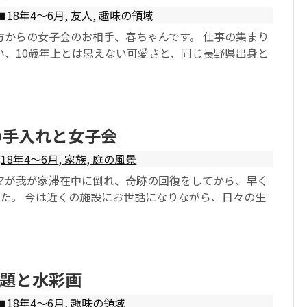
18年4〜6月
,
友人
,
趣味の領域
方からの女子会のお相手、春ちゃんです。 仕事の集まり
い、10歳年上とは思えない可愛さと、同じ長野県出身と
の手入れと女子会
18年4〜6月
,
家族
,
庭の風景
マが我が家滞在中に倒れ、奇跡の回復をしてから、早く
した。 今は近くの施設にお世話になりながら、日々の生
題と水彩画
18年4〜6月
,
趣味の領域