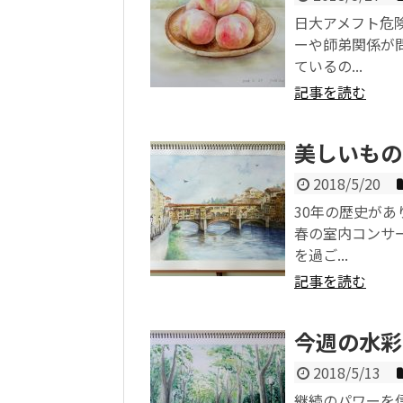
日大アメフト危
ーや師弟関係が
ているの...
記事を読む
美しいもの
2018/5/20
30年の歴史が
春の室内コンサ
を過ご...
記事を読む
今週の水彩
2018/5/13
継続のパワーを