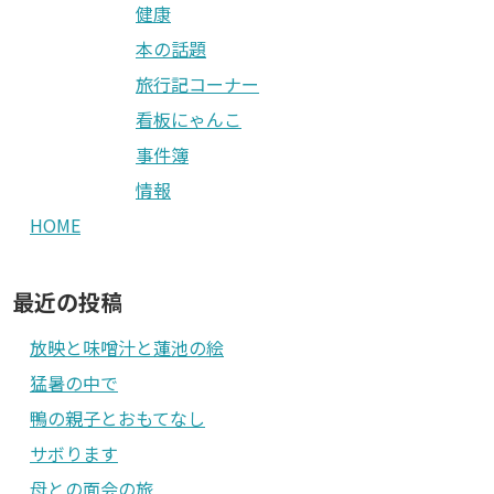
健康
本の話題
旅行記コーナー
看板にゃんこ
事件簿
情報
HOME
最近の投稿
放映と味噌汁と蓮池の絵
猛暑の中で
鴨の親子とおもてなし
サボります
母との面会の旅