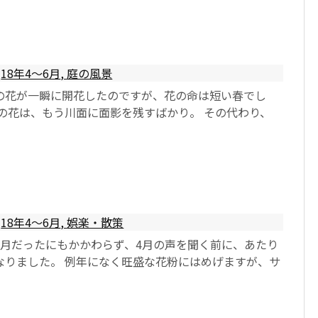
18年4〜6月
,
庭の風景
の花が一瞬に開花したのですが、花の命は短い春でし
開の花は、もう川面に面影を残すばかり。 その代わり、
18年4〜6月
,
娯楽・散策
3月だったにもかかわらず、4月の声を聞く前に、あたり
なりました。 例年になく旺盛な花粉にはめげますが、サ