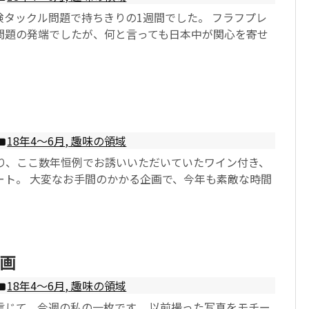
険タックル問題で持ちきりの1週間でした。 フラフプレ
問題の発端でしたが、何と言っても日本中が関心を寄せ
18年4〜6月
,
趣味の領域
あり、ここ数年恒例でお誘いいただいていたワイン付き、
ート。 大変なお手間のかかる企画で、今年も素敵な時間
画
18年4〜6月
,
趣味の領域
信じて、今週の私の一枚です。 以前撮った写真をモチー