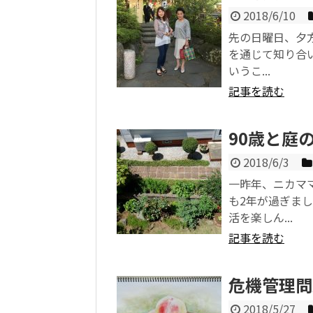
2018/6/10
先の日曜日、夕
を通じて知り合
いうこ...
記事を読む
90歳と庭
2018/6/3
一昨年、ニカマ
も2年が過ぎま
活を楽しん...
記事を読む
危機管理問
2018/5/27