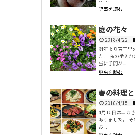
よう...
記事を読む
庭の花々
2018/4/22
例年より若干早
た。 庭の手入
当に手間が...
記事を読む
春の料理と
2018/4/15
4月10日はニカ
ありました。 
お...