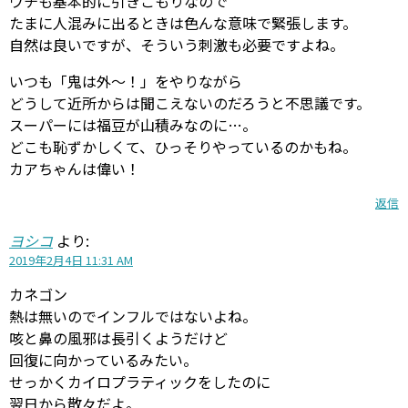
ウチも基本的に引きこもりなので
たまに人混みに出るときは色んな意味で緊張します。
自然は良いですが、そういう刺激も必要ですよね。
いつも「鬼は外〜！」をやりながら
どうして近所からは聞こえないのだろうと不思議です。
スーパーには福豆が山積みなのに…。
どこも恥ずかしくて、ひっそりやっているのかもね。
カアちゃんは偉い！
返信
ヨシコ
より:
2019年2月4日 11:31 AM
カネゴン
熱は無いのでインフルではないよね。
咳と鼻の風邪は長引くようだけど
回復に向かっているみたい。
せっかくカイロプラティックをしたのに
翌日から散々だよ。