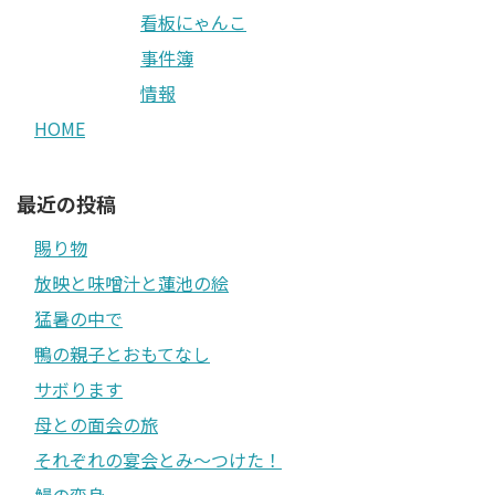
看板にゃんこ
事件簿
情報
HOME
最近の投稿
賜り物
放映と味噌汁と蓮池の絵
猛暑の中で
鴨の親子とおもてなし
サボります
母との面会の旅
それぞれの宴会とみ〜つけた！
鰻の変身