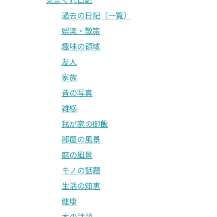
過去の日記（一覧）
娯楽・散策
趣味の領域
友人
家族
昔の写真
雑感
我が家の御飯
部屋の風景
庭の風景
モノの話題
生活の知恵
健康
本の話題