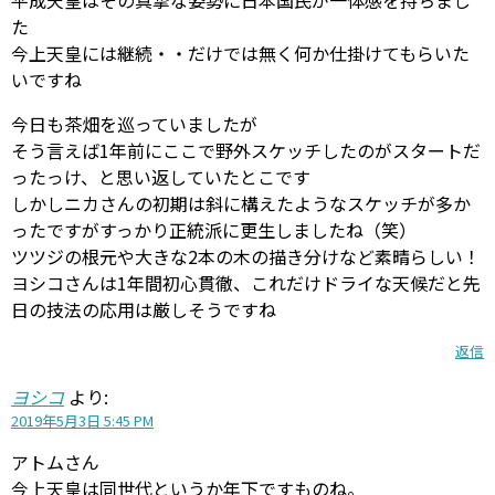
平成天皇はその真摯な姿勢に日本国民が一体感を持ちまし
た
今上天皇には継続・・だけでは無く何か仕掛けてもらいた
いですね
今日も茶畑を巡っていましたが
そう言えば1年前にここで野外スケッチしたのがスタートだ
ったっけ、と思い返していたとこです
しかしニカさんの初期は斜に構えたようなスケッチが多か
ったですがすっかり正統派に更生しましたね（笑）
ツツジの根元や大きな2本の木の描き分けなど素晴らしい！
ヨシコさんは1年間初心貫徹、これだけドライな天候だと先
日の技法の応用は厳しそうですね
返信
ヨシコ
より:
2019年5月3日 5:45 PM
アトムさん
今上天皇は同世代というか年下ですものね。