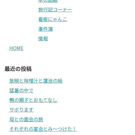
旅行記コーナー
看板にゃんこ
事件簿
情報
HOME
最近の投稿
放映と味噌汁と蓮池の絵
猛暑の中で
鴨の親子とおもてなし
サボります
母との面会の旅
それぞれの宴会とみ〜つけた！