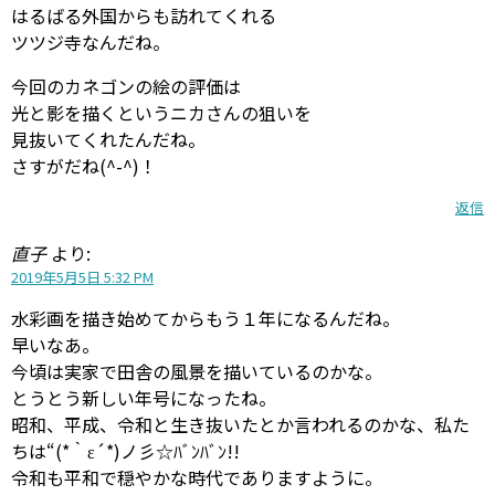
はるばる外国からも訪れてくれる
ツツジ寺なんだね。
今回のカネゴンの絵の評価は
光と影を描くというニカさんの狙いを
見抜いてくれたんだね。
さすがだね(^-^)！
返信
直子
より:
2019年5月5日 5:32 PM
水彩画を描き始めてからもう１年になるんだね。
早いなあ。
今頃は実家で田舎の風景を描いているのかな。
とうとう新しい年号になったね。
昭和、平成、令和と生き抜いたとか言われるのかな、私た
ちは“(*｀ε´*)ノ彡☆ﾊﾞﾝﾊﾞﾝ!!
令和も平和で穏やかな時代でありますように。