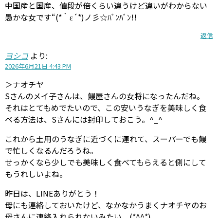
中国産と国産、値段が倍くらい違うけど違いがわからない
愚かな女です“(*｀ε´*)ノ彡☆ﾊﾞﾝﾊﾞﾝ!!
返信
ヨシコ
より:
2026年6月21日 4:43 PM
＞ナオチヤ
Sさんのメイ子さんは、鰻屋さんの女将になったんだね。
それはとてもめでたいので、この安いうなぎを美味しく食
べる方法は、Sさんには封印しておこう。^_^
これから土用のうなぎに近づくに連れて、スーパーでも鰻
で忙しくなるんだろうね。
せっかくなら少しでも美味しく食べてもらえると側にして
もうれしいよね。
昨日は、LINEありがとう！
母にも連絡しておいたけど、なかなかうまくナオチヤのお
母さんに連絡入れられないみたい。(*^^*)