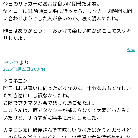
今日のサッカーの試合は良い時間帯だよね。
ヤオコーに11時頃買い物に行ったら、サッカーの時間に間
に合わせようとした人が多いのか、凄く混んでたわ。
昨日はありがとう！ おかげて楽しい時が過ごせてスッキ
リしたよ。
返信
ヨシコ
より:
2026年6月21日 2:08 PM
＞カネゴン
昨日はお見舞いに伺っただけなのに、十分なおもてなしい
ただき逆に申し訳なかったね。
お陰でプチマダム会で楽しく過ごせたよ。
ニカさんは、雨でタクシーが捕まらなくて大変だったみた
いだけど、９時すぎに無事に帰宅しました。
カネゴン家は鰻屋さんで美味しい食べたばかりと思うけど
この方法を覚えておくと、少しの手間で食生活が豊かにな