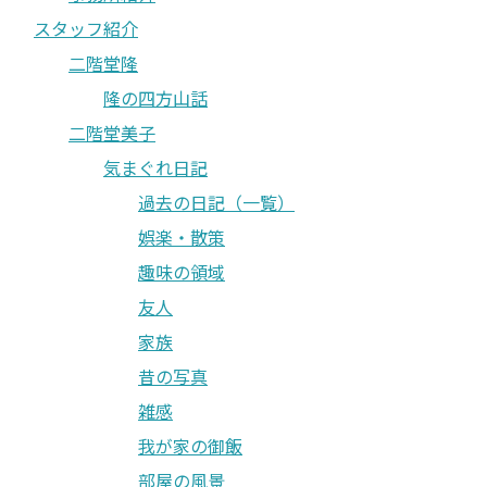
スタッフ紹介
二階堂隆
隆の四方山話
二階堂美子
気まぐれ日記
過去の日記（一覧）
娯楽・散策
趣味の領域
友人
家族
昔の写真
雑感
我が家の御飯
部屋の風景