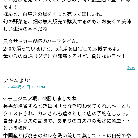
るよ！
ほんと、白焼きの鰻をもっと売ってほしいね。
旬の野菜を、畑の無人販売で購入するのも、お安くて美味
しい生活の基本だね。
只今サッカーW杯のハーフタイム。
2−0で勝っているけど、5点差を目指して応援するよ。
母からの電話（グチ）が邪魔するけど、負けないぞ〜！
返信
アトム
より:
2026年6月21日 3:14 PM
vsチェジニア戦、快勝しましたね！
長男が帰省するとき毎回「うなぎ喰わせてくれよ～」とリ
クエストされ、カミさんも嬉々として店の予約をします。
自分はシラスの高騰で、あまりのコスパの悪さに苦虫・・
という構図。
中国産かば焼きのタレを洗い流して蒸して・・は自分でや