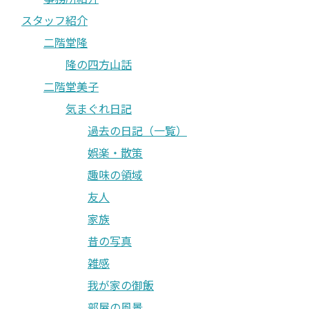
スタッフ紹介
二階堂隆
隆の四方山話
二階堂美子
気まぐれ日記
過去の日記（一覧）
娯楽・散策
趣味の領域
友人
家族
昔の写真
雑感
我が家の御飯
部屋の風景