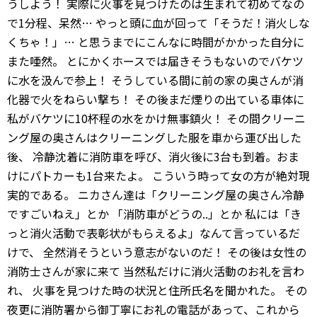
うしよう！ 実際に火事を見つけたのは生まれて初めてなの
で1分程、呆然… やっと頭に血が回って「そうだ！消火しな
くちゃ！」… と思うまでにこんなに時間がかかった自分に
また唖然。 とにかくホースでは届きそうもないのでバケツ
に水を汲んで参上！ そうしている間に前の家の奥さんが消
化器で火をねらい撃ち！ その後まだ煙りの出ている車体に
私がバケツに10杯程の水をかけ無事鎮火！ その間クリーニ
ング屋の奥さんはクリーニングした服を車から運び出した
後、 冷静沈着に消防車を呼び、消火後に3台も到着。おま
けにパトカーも1台来たよ。 こういう時って女の方が絶対現
実的である。 ニカさん達は「クリーニング屋の奥さん冷静
ですごいねえ」とか 「消防車がどうの..」とか 私には「き
っと消火活動で表彰状がもらえるよ」なんて言っているだ
けで、 全然消そうという意志がないのだ！ その後は女性の
消防士さんが家に来て 当然私だけに消火活動のお礼を言わ
れ、 火事を見つけた時の状況と住所氏名を聞かれた。 その
夜更に消防署から御丁寧にお礼の電話があって、これから