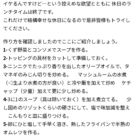
イケるんですけど…という控えめな欲望とともに 休日のラ
ンチタイムは終了です。
これだけで結構幸せな休日になるので是非皆様もトライし
てください。
作り方を確認しましたのでここにご紹介しましょう。
1-
くず野菜とコンソメでスープを作る。
2-
トッピングの具材をカットして準備しておく。
3-
ニンニクでたっぷり香りを出したオリーブオイルで、タ
マネギのみじん切りを炒める。 マッシュルームの水煮
（◁生より水煮の方が良い）と冷や飯を加えて炒め ケチ
ャップ（少量）加えて更に少し炒める。
4-
3に1のスープ（具は除いておく）を加え煮立てる。 少
し固めのリゾットくらいの硬さにして、塩で味加減を整え
こんもりと皿に盛りつける。
5-
卵にひと塩して手早く溶き、熱したフライパンで半熟の
オムレツを作る。