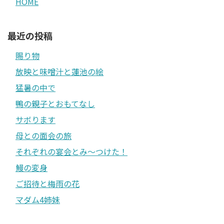
HOME
最近の投稿
賜り物
放映と味噌汁と蓮池の絵
猛暑の中で
鴨の親子とおもてなし
サボります
母との面会の旅
それぞれの宴会とみ〜つけた！
鰻の変身
ご招待と梅雨の花
マダム4姉妹