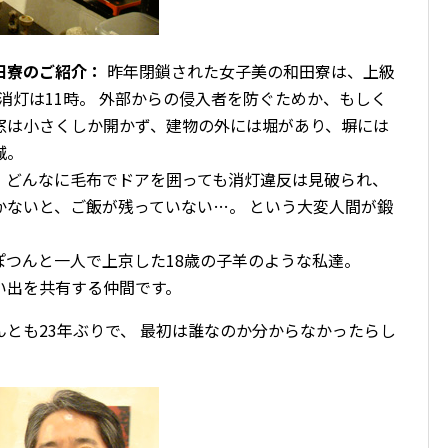
田寮のご紹介：
昨年閉鎖された女子美の和田寮は、上級
、消灯は11時。 外部からの侵入者を防ぐためか、もしく
窓は小さくしか開かず、建物の外には堀があり、塀には
城。
、どんなに毛布でドアを囲っても消灯違反は見破られ、
かないと、ご飯が残っていない…。 という大変人間が鍛
ぽつんと一人で上京した18歳の子羊のような私達。
い出を共有する仲間です。
とも23年ぶりで、 最初は誰なのか分からなかったらし