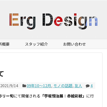
所概要
スタッフ紹介
お問い合わせ
て
2021/9/14
09年10〜12月
,
モノの話題
,
友人
4
ラリー旬
にて開催される
「苧坂恒治展：赤絵彩紋」
に行