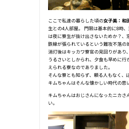
ここで私達の暮らした頃の
女子美：和
生との4人部屋。 門限は基本的に8時
は夜に寮生が抜け出さないためか？、
鉄線が張られているという難攻不落の
消灯後はキッカワ寮官の見回りがあり
うるさいとしかられ、夕食も早めに行
えられる寮なのでありました。
そんな寮とも知らず、頼る人もなく、
キムちゃんはそんな懐かしい時代の思
キムちゃんはおじさんになったニカさん
い。