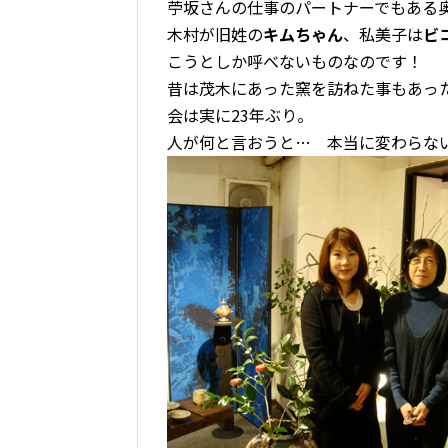
苧坂さんの仕事のパートナーでもある
木村が旧姓の
キムちゃん
、私美子は
ビ
こうとしか呼べないものなのです！
昔は茂木にあった窯を訪ねた事もあっ
会は実に23年ぶり。
人が何と言おうと… 本当に変わらな