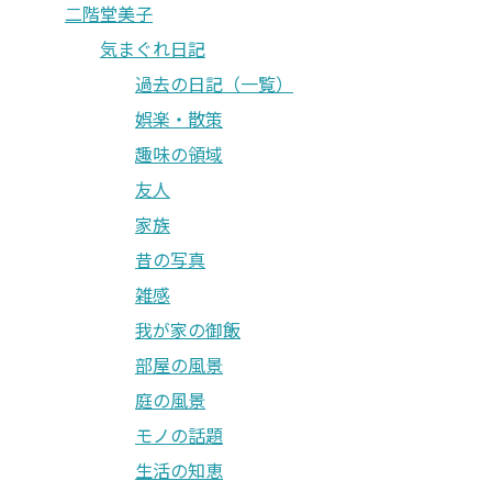
二階堂美子
気まぐれ日記
過去の日記（一覧）
娯楽・散策
趣味の領域
友人
家族
昔の写真
雑感
我が家の御飯
部屋の風景
庭の風景
モノの話題
生活の知恵