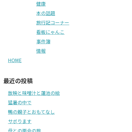
健康
本の話題
旅行記コーナー
看板にゃんこ
事件簿
情報
HOME
最近の投稿
放映と味噌汁と蓮池の絵
猛暑の中で
鴨の親子とおもてなし
サボります
母との面会の旅