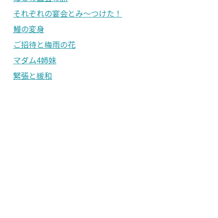
それぞれの宴会とみ〜つけた！
鰻の変身
ご招待と梅雨の花
マダム4姉妹
緊張と緩和