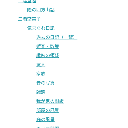
二階堂隆
隆の四方山話
二階堂美子
気まぐれ日記
過去の日記（一覧）
娯楽・散策
趣味の領域
友人
家族
昔の写真
雑感
我が家の御飯
部屋の風景
庭の風景