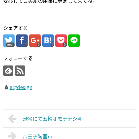
安心してご実家の用事に専念して来てね。
シェアする
error
0
0
フォローする
ergdesign
渋谷にて五輪オモテナシ考
八王子陶器市