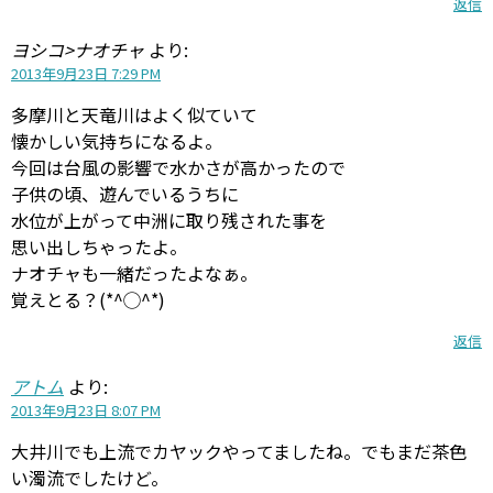
返信
ヨシコ>ナオチャ
より:
2013年9月23日 7:29 PM
多摩川と天竜川はよく似ていて
懐かしい気持ちになるよ。
今回は台風の影響で水かさが高かったので
子供の頃、遊んでいるうちに
水位が上がって中洲に取り残された事を
思い出しちゃったよ。
ナオチャも一緒だったよなぁ。
覚えとる？(*^◯^*)
返信
アトム
より:
2013年9月23日 8:07 PM
大井川でも上流でカヤックやってましたね。でもまだ茶色
い濁流でしたけど。