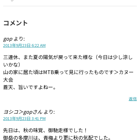
コメント
gop
より:
2013年9月23日 6:22 AM
三連休、また夏の陽気が戻って来た様な（今日は少し涼し
いかな）
山の家に居た頃はMTB乗って見に行ったものです＞カヌー
大会
蒼天、旨いですよねー。
返信
ヨシコ＞gopさん
より:
2013年9月23日 3:41 PM
先日は、秋の味覚、御馳走様でした！
御岳の多摩川は、青梅より更に秋の気配でした。