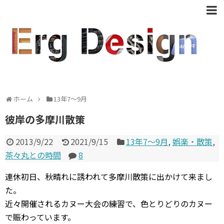
ホーム
13年7〜9月
彼岸の多摩川散策
2013/9/22
2021/9/15
13年7〜9月
,
娯楽・散策
,
茶々丸との時間
8
連休初日、秋晴れに誘われて多摩川散策に出かけて来まし
た。
近々開催されるカヌー大会の練習で、色とりどりのカヌー
で賑わっています。