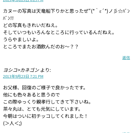
カヌーの写真は天竜船下りかと思ったぜ“(*｀ε´*)ノ彡☆ﾊﾞﾝ
ﾊﾞﾝ!!
どの写真もきれいだねえ。
そしていつもいろんなところに行っているんだねえ。
うらやましいよ。
ところでまたお酒飲んだのお～？？
返信
ヨシコ>カネゴン
より:
2013年9月23日 7:21 PM
お父様、回復のご様子で良かったです。
他にも色々あると思うので
この際ゆっくり親孝行してきて下さいね。
茶々丸は、とても元気にしています。
今朝はついに初チッコしてくれました！
(＞人＜;)