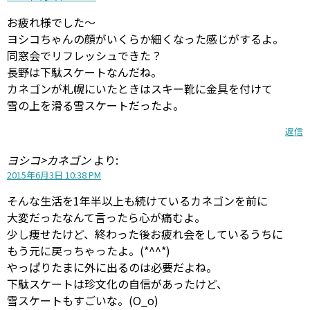
お疲れ様でした～
ヨシコちゃんの顔がいくらか細くなった感じがするよ。
同窓会でリフレッシュできた？
長野は下駄スケートなんだね。
カネゴンが札幌にいたときはスキー靴に金具を付けて
雪の上を滑る雪スケートだったよ。
返信
ヨシコ>カネゴン
より:
2015年6月3日 10:38 PM
そんな生活を1年半以上も続けているカネゴンを前に
大変だったなんて言ったら心が痛むよ。
少し痩せたけど、終わった後お疲れ会をしているうちに
もう元に戻っちゃったよ。(*^^*)
やっぱりたまに外に出るのは必要だよね。
下駄スケートは珍文化の自信があったけど、
雪スケートもすごいな。(O_o)