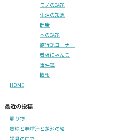
モノの話題
生活の知恵
健康
本の話題
旅行記コーナー
看板にゃんこ
事件簿
情報
HOME
最近の投稿
賜り物
放映と味噌汁と蓮池の絵
猛暑の中で