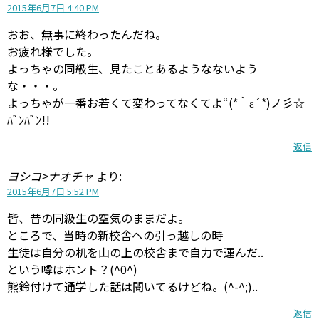
2015年6月7日 4:40 PM
おお、無事に終わったんだね。
お疲れ様でした。
よっちゃの同級生、見たことあるようなないよう
な・・・。
よっちゃが一番お若くて変わってなくてよ“(*｀ε´*)ノ彡☆
ﾊﾞﾝﾊﾞﾝ!!
返信
ヨシコ>ナオチャ
より:
2015年6月7日 5:52 PM
皆、昔の同級生の空気のままだよ。
ところで、当時の新校舎への引っ越しの時
生徒は自分の机を山の上の校舎まで自力で運んだ..
という噂はホント？(^0^)
熊鈴付けて通学した話は聞いてるけどね。(^-^;)..
返信