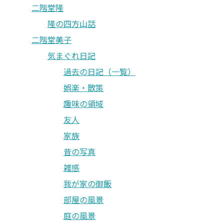
二階堂隆
隆の四方山話
二階堂美子
気まぐれ日記
過去の日記（一覧）
娯楽・散策
趣味の領域
友人
家族
昔の写真
雑感
我が家の御飯
部屋の風景
庭の風景