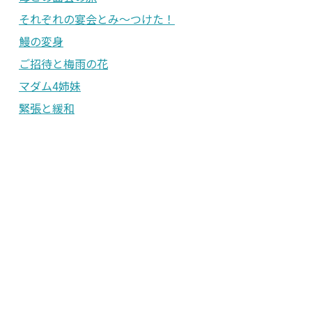
それぞれの宴会とみ〜つけた！
鰻の変身
ご招待と梅雨の花
マダム4姉妹
緊張と緩和