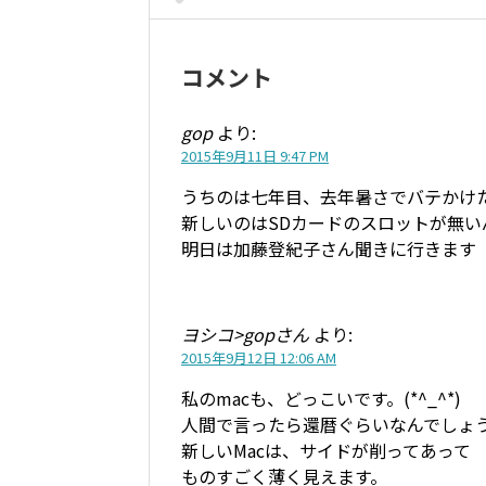
コメント
gop
より:
2015年9月11日 9:47 PM
うちのは七年目、去年暑さでバテかけ
新しいのはSDカードのスロットが無い
明日は加藤登紀子さん聞きに行きます（
ヨシコ>gopさん
より:
2015年9月12日 12:06 AM
私のmacも、どっこいです。(*^_^*)
人間で言ったら還暦ぐらいなんでしょ
新しいMacは、サイドが削ってあって
ものすごく薄く見えます。