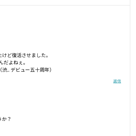
たけど復活させました。
んだよねぇ。
渋.. デビュー五十周年）
返信
うか？