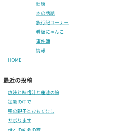
健康
本の話題
旅行記コーナー
看板にゃんこ
事件簿
情報
HOME
最近の投稿
放映と味噌汁と蓮池の絵
猛暑の中で
鴨の親子とおもてなし
サボります
母との面会の旅