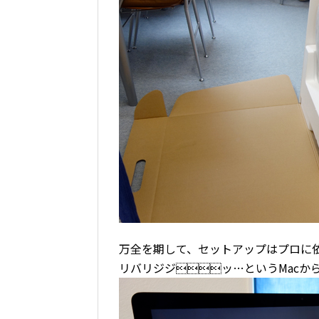
万全を期して、セットアップはプロに
リバリジジッ…というMacか