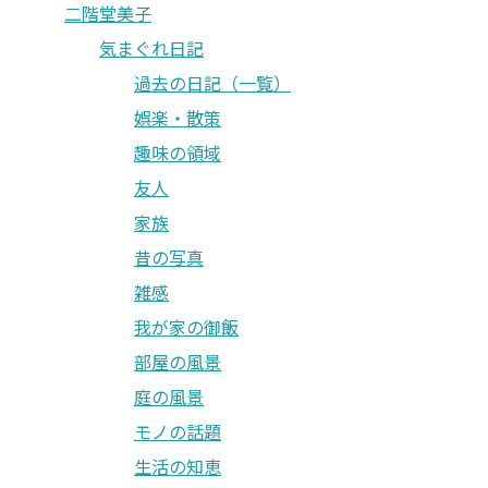
二階堂美子
気まぐれ日記
過去の日記（一覧）
娯楽・散策
趣味の領域
友人
家族
昔の写真
雑感
我が家の御飯
部屋の風景
庭の風景
モノの話題
生活の知恵