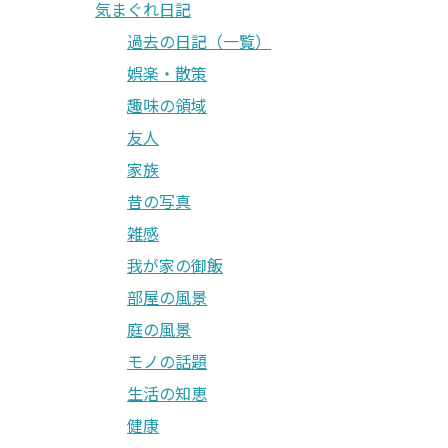
気まぐれ日記
過去の日記（一覧）
娯楽・散策
趣味の領域
友人
家族
昔の写真
雑感
我が家の御飯
部屋の風景
庭の風景
モノの話題
生活の知恵
健康