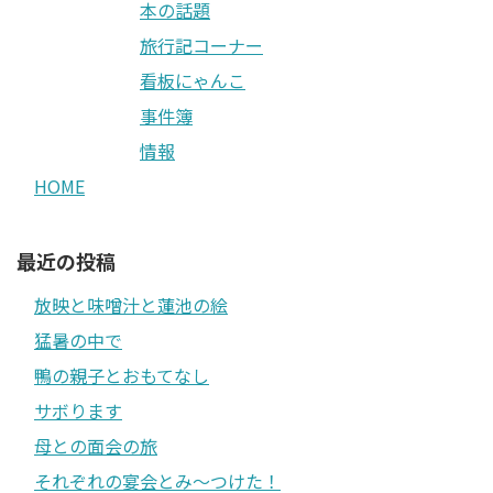
本の話題
旅行記コーナー
看板にゃんこ
事件簿
情報
HOME
最近の投稿
放映と味噌汁と蓮池の絵
猛暑の中で
鴨の親子とおもてなし
サボります
母との面会の旅
それぞれの宴会とみ〜つけた！