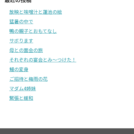
放映と味噌汁と蓮池の絵
猛暑の中で
鴨の親子とおもてなし
サボります
母との面会の旅
それぞれの宴会とみ〜つけた！
鰻の変身
ご招待と梅雨の花
マダム4姉妹
緊張と緩和