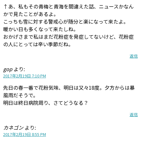
↑あ、私もその青梅と青海を間違えた話、ニュースかなん
かで見たことがあるよ。
こっちも雪に対する警戒心が随分と楽になって来たよ。
暖かい日も多くなって来たしね。
おかげさまで私はまだ花粉症を発症してないけど、花粉症
の人にとっては辛い季節だね。
返信
gop
より:
2017年2月19日 7:10 PM
先日の春一番で花粉気味、明日は又々18度。夕方からは暴
風雨だそうで。
明日は終日病院周り、さてどうなる？
返信
カネゴン
より:
2017年2月19日 8:55 PM