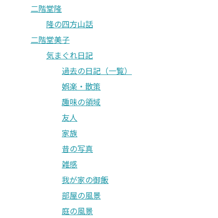
二階堂隆
隆の四方山話
二階堂美子
気まぐれ日記
過去の日記（一覧）
娯楽・散策
趣味の領域
友人
家族
昔の写真
雑感
我が家の御飯
部屋の風景
庭の風景