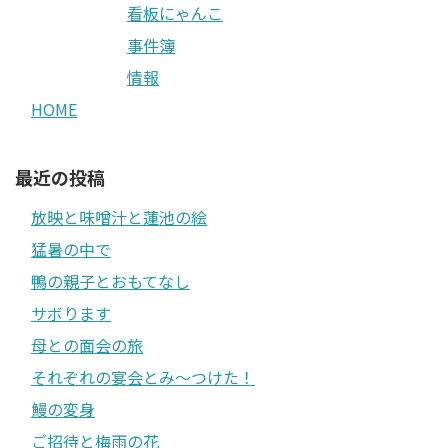
看板にゃんこ
事件簿
情報
HOME
最近の投稿
放映と味噌汁と蓮池の絵
猛暑の中で
鴨の親子とおもてなし
サボります
母との面会の旅
それぞれの宴会とみ〜つけた！
鰻の変身
ご招待と梅雨の花