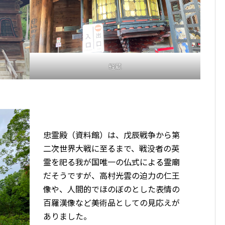
経蔵
忠霊殿（資料館）は、戊辰戦争から第
二次世界大戦に至るまで、戦没者の英
霊を祀る我が国唯一の仏式による霊廟
だそうですが、高村光雲の迫力の仁王
像や、人間的でほのぼのとした表情の
百羅漢像など美術品としての見応えが
ありました。