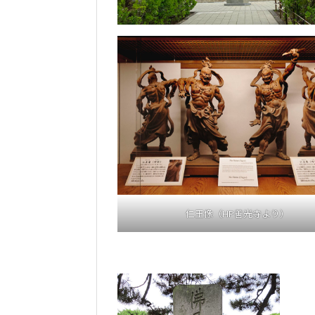
仁王像（HP善光寺より）