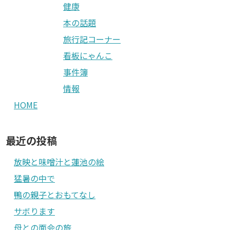
健康
本の話題
旅行記コーナー
看板にゃんこ
事件簿
情報
HOME
最近の投稿
放映と味噌汁と蓮池の絵
猛暑の中で
鴨の親子とおもてなし
サボります
母との面会の旅