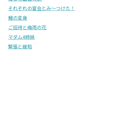
それぞれの宴会とみ〜つけた！
鰻の変身
ご招待と梅雨の花
マダム4姉妹
緊張と緩和