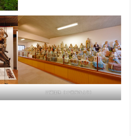
百羅漢像（HP善光寺より）