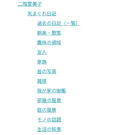
二階堂美子
気まぐれ日記
過去の日記（一覧）
娯楽・散策
趣味の領域
友人
家族
昔の写真
雑感
我が家の御飯
部屋の風景
庭の風景
モノの話題
生活の知恵