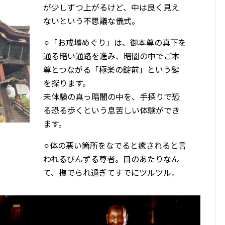
が少しずつ上がるけど、中は良く見え
ないという不思議な儀式。
⚪︎「お戒壇めぐり」は、御本尊の真下を
通る暗い通路を進み、暗闇の中でご本
尊とつながる「極楽の錠前」という鍵
を探ります。
未体験の真っ暗闇の中を、手探りで恐
る恐る歩くという息苦しい体験ができ
ます。
⚪︎体の悪い箇所をなでると癒されると言
われるびんずる尊者。目のあたりなん
て、撫でられ過ぎてすでにツルツル。