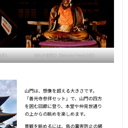
lより）
びんずる尊者（Rakuten Travelより）
山門は、想像を超える大きさです。
「善光寺参拝セット」で、山門の四方
を囲む回廊に登り、本堂や仲見世通り
の上からの眺めを楽しめます。
景観を眺めるには、鳥の糞害防止の網