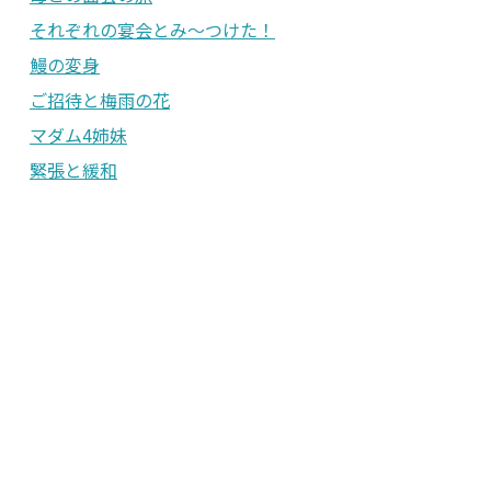
それぞれの宴会とみ〜つけた！
鰻の変身
ご招待と梅雨の花
マダム4姉妹
緊張と緩和