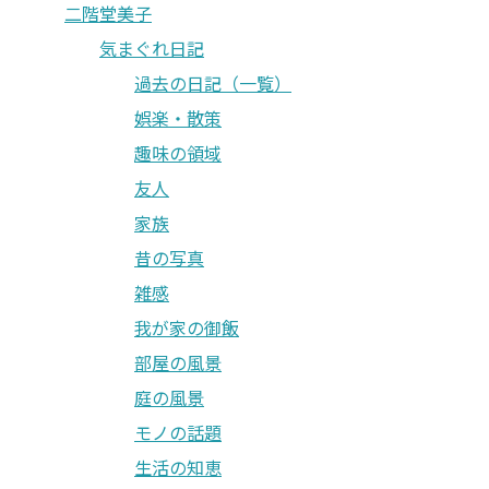
二階堂美子
気まぐれ日記
過去の日記（一覧）
娯楽・散策
趣味の領域
友人
家族
昔の写真
雑感
我が家の御飯
部屋の風景
庭の風景
モノの話題
生活の知恵