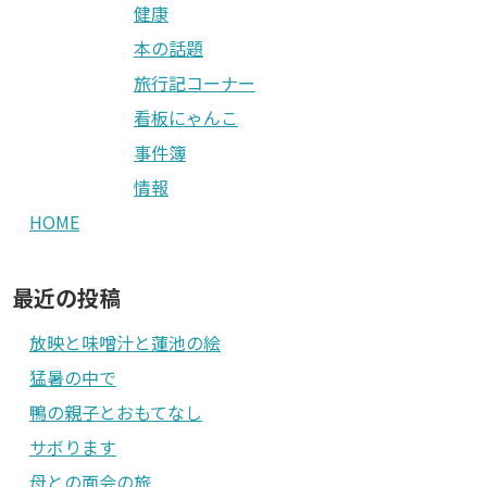
健康
本の話題
旅行記コーナー
看板にゃんこ
事件簿
情報
HOME
最近の投稿
放映と味噌汁と蓮池の絵
猛暑の中で
鴨の親子とおもてなし
サボります
母との面会の旅