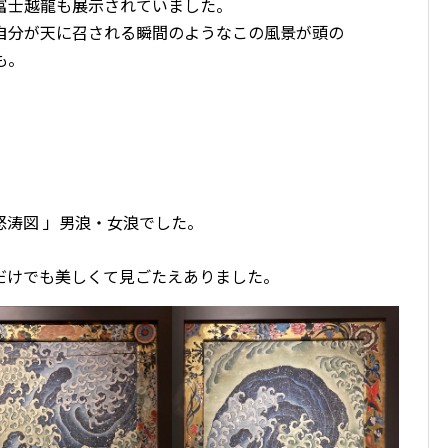
富士越龍も展示されていました。
自分が天に召される瞬間のようなこの風景が頭の
も。
怒涛図 」男浪・女浪でした。
だけでも美しくて見ごたえありました。