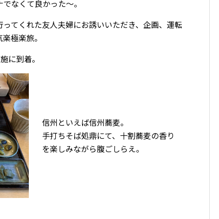
ナでなくて良かった〜。
行ってくれた友人夫婦にお誘いいただき、企画、運転
気楽極楽旅。
布施に到着。
信州といえば信州蕎麦。
手打ちそば処鼎にて、十割蕎麦の香り
を楽しみながら腹ごしらえ。