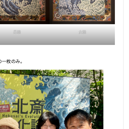
男浪
女浪
の一枚のみ。