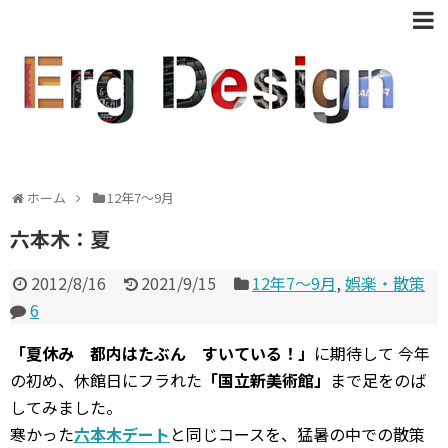
ホーム
12年7〜9月
六本木：夏
2012/8/16
2021/9/15
12年7〜9月
,
娯楽・散策
6
「夏休み 都内はたぶん すいている！」
に期待して 今年
の初め、休館日にフラれた
「国立新美術館」
まで足をのば
してみました。
寒かった
六本木デート
と同じコースを、猛暑の中での散策