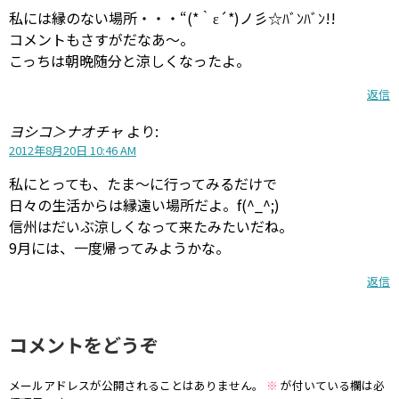
私には縁のない場所・・・“(*｀ε´*)ノ彡☆ﾊﾞﾝﾊﾞﾝ!!
コメントもさすがだなあ～。
こっちは朝晩随分と涼しくなったよ。
返信
ヨシコ＞ナオチャ
より:
2012年8月20日 10:46 AM
私にとっても、たま〜に行ってみるだけで
日々の生活からは縁遠い場所だよ。f(^_^;)
信州はだいぶ涼しくなって来たみたいだね。
9月には、一度帰ってみようかな。
返信
コメントをどうぞ
メールアドレスが公開されることはありません。
※
が付いている欄は必