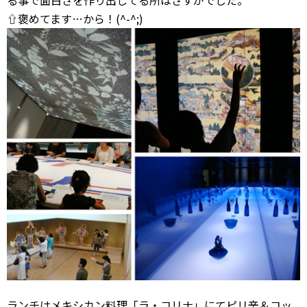
⇧褒めてます…から！(^-^;)
ランチはメキシカン料理「ラ・コリナ」にてピリ辛＆コッ