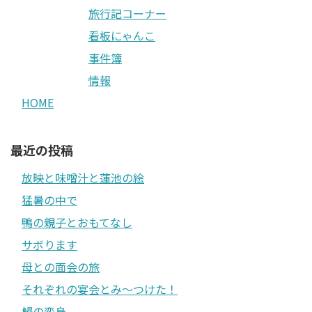
旅行記コーナー
看板にゃんこ
事件簿
情報
HOME
最近の投稿
放映と味噌汁と蓮池の絵
猛暑の中で
鴨の親子とおもてなし
サボります
母との面会の旅
それぞれの宴会とみ〜つけた！
鰻の変身