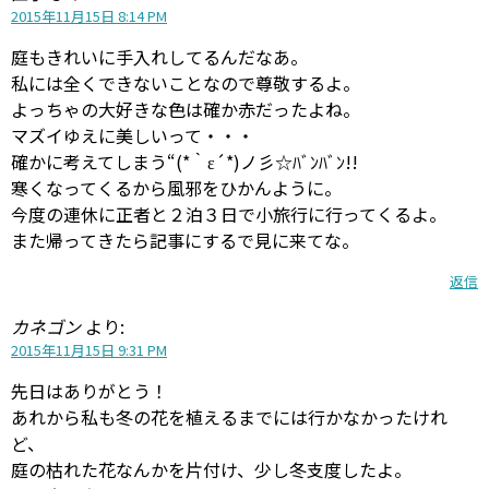
2015年11月15日 8:14 PM
庭もきれいに手入れしてるんだなあ。
私には全くできないことなので尊敬するよ。
よっちゃの大好きな色は確か赤だったよね。
マズイゆえに美しいって・・・
確かに考えてしまう“(*｀ε´*)ノ彡☆ﾊﾞﾝﾊﾞﾝ!!
寒くなってくるから風邪をひかんように。
今度の連休に正者と２泊３日で小旅行に行ってくるよ。
また帰ってきたら記事にするで見に来てな。
返信
カネゴン
より:
2015年11月15日 9:31 PM
先日はありがとう！
あれから私も冬の花を植えるまでには行かなかったけれ
ど、
庭の枯れた花なんかを片付け、少し冬支度したよ。