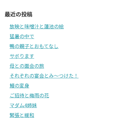
最近の投稿
放映と味噌汁と蓮池の絵
猛暑の中で
鴨の親子とおもてなし
サボります
母との面会の旅
それぞれの宴会とみ〜つけた！
鰻の変身
ご招待と梅雨の花
マダム4姉妹
緊張と緩和