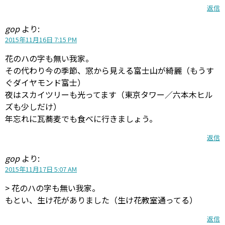
返信
gop
より:
2015年11月16日 7:15 PM
花のハの字も無い我家。
その代わり今の季節、窓から見える富士山が綺麗（もうす
ぐダイヤモンド富士）
夜はスカイツリーも光ってます（東京タワー／六本木ヒル
ズも少しだけ）
年忘れに瓦蕎麦でも食べに行きましょう。
返信
gop
より:
2015年11月17日 5:07 AM
> 花のハの字も無い我家。
もとい、生け花がありました（生け花教室通ってる）
返信