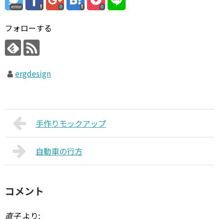
error
0
0
フォローする
ergdesign
手作りモックアップ
自動車の行方
コメント
直子
より: