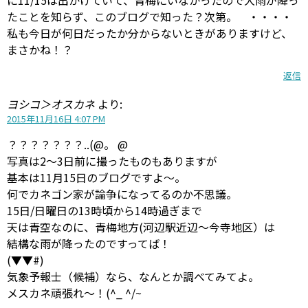
に11/15は出かけていて、青梅にいなかったので大雨が降っ
たことを知らず、このブログで知った？次第。 ・・・・
私も今日が何日だったか分からないときがありますけど、
まさかね！？
返信
ヨシコ＞オスカネ
より:
2015年11月16日 4:07 PM
？？？？？？？..(@。 @
写真は2〜3日前に撮ったものもありますが
基本は11月15日のブログですよ〜。
何でカネゴン家が論争になってるのか不思議。
15日/日曜日の13時頃から14時過ぎまで
天は青空なのに、青梅地方(河辺駅近辺〜今寺地区）は
結構な雨が降ったのですってば！
(▼▼#)
気象予報士（候補）なら、なんとか調べてみてよ。
メスカネ頑張れ〜！(^_ ^/~