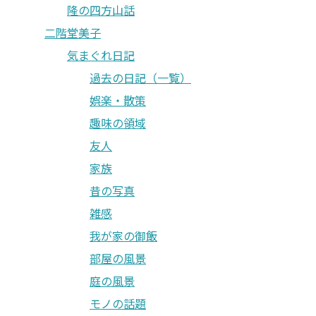
隆の四方山話
二階堂美子
気まぐれ日記
過去の日記（一覧）
娯楽・散策
趣味の領域
友人
家族
昔の写真
雑感
我が家の御飯
部屋の風景
庭の風景
モノの話題