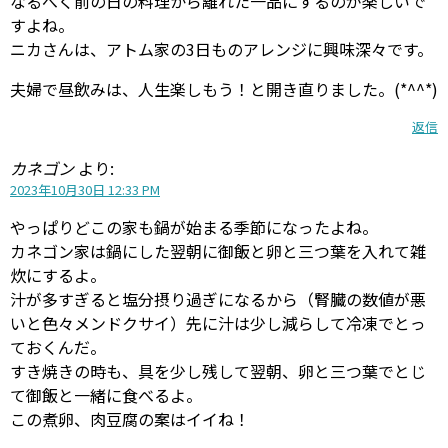
なるべく前の日の料理から離れた一品にするのが楽しいで
すよね。
ニカさんは、アトム家の3日ものアレンジに興味深々です。
夫婦で昼飲みは、人生楽しもう！と開き直りました。(*^^*)
返信
カネゴン
より:
2023年10月30日 12:33 PM
やっぱりどこの家も鍋が始まる季節になったよね。
カネゴン家は鍋にした翌朝に御飯と卵と三つ葉を入れて雑
炊にするよ。
汁が多すぎると塩分摂り過ぎになるから（腎臓の数値が悪
いと色々メンドクサイ）先に汁は少し減らして冷凍でとっ
ておくんだ。
すき焼きの時も、具を少し残して翌朝、卵と三つ葉でとじ
て御飯と一緒に食べるよ。
この煮卵、肉豆腐の案はイイね！