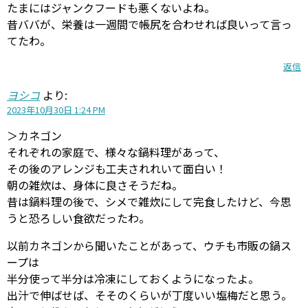
たまにはジャンクフードも悪くないよね。
昔ババが、栄養は一週間で帳尻を合わせれば良いって言っ
てたわ。
返信
ヨシコ
より:
2023年10月30日 1:24 PM
＞カネゴン
それぞれの家庭で、様々な鍋料理があって、
その後のアレンジも工夫されれいて面白い！
朝の雑炊は、身体に良さそうだね。
昔は鍋料理の後で、シメで雑炊にして完食したけど、今思
うと恐ろしい食欲だったわ。
以前カネゴンから聞いたことがあって、ウチも市販の鍋ス
ープは
半分使って半分は冷凍にしておくようになったよ。
出汁で伸ばせば、そそのくらいが丁度いい塩梅だと思う。