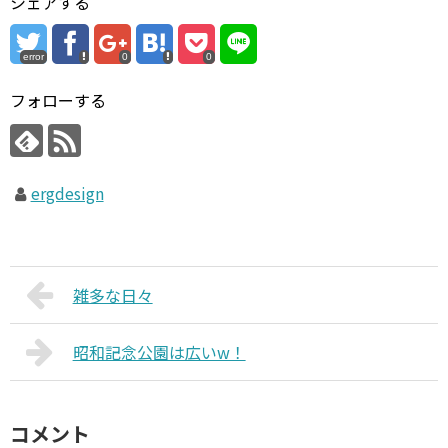
シェアする
error
0
0
フォローする
ergdesign
雑多な日々
昭和記念公園は広いw！
コメント