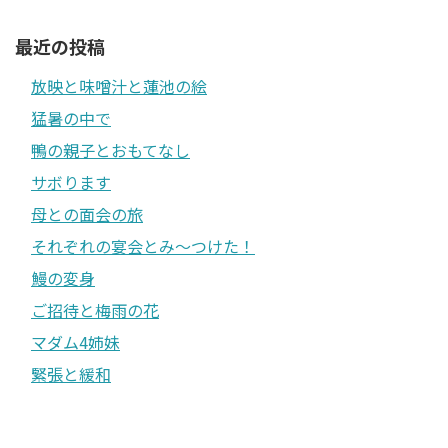
最近の投稿
放映と味噌汁と蓮池の絵
猛暑の中で
鴨の親子とおもてなし
サボります
母との面会の旅
それぞれの宴会とみ〜つけた！
鰻の変身
ご招待と梅雨の花
マダム4姉妹
緊張と緩和