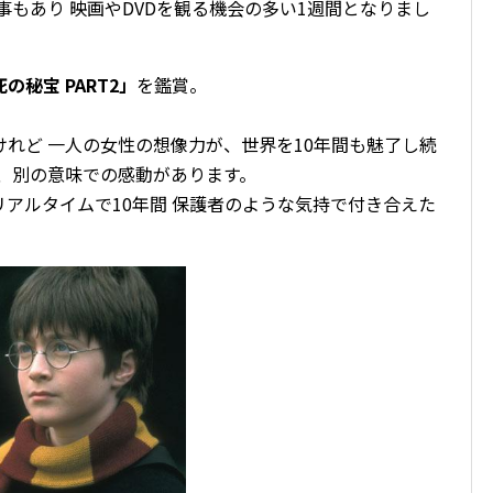
事もあり 映画やDVDを観る機会の多い1週間となりまし
秘宝 PART2」
を鑑賞。
。
れど 一人の女性の想像力が、世界を10年間も魅了し続
、別の意味での感動があります。
アルタイムで10年間 保護者のような気持で付き合えた