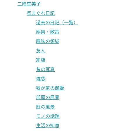
二階堂美子
気まぐれ日記
過去の日記（一覧）
娯楽・散策
趣味の領域
友人
家族
昔の写真
雑感
我が家の御飯
部屋の風景
庭の風景
モノの話題
生活の知恵