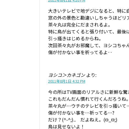
大きいテレビで地デジになると、特に
窓の外の景色と勘違いしちゃうほどリ
茶々丸は完全にだまされるよ。
特に鳥が出てくると張り付いて、最後
引っ掻きはじめるからね。
次回茶々丸がお邪魔して、ヨシコちゃ
傷が付かない事を祈ってるよ‥
ヨシコ＞カネゴン
より:
2011年8月1日 4:32 PM
今の所はTV画面のリアルさに新鮮な驚
これもだんだん慣れて行くんだろうね
茶々丸が…ウチのテレビを引っ掻いて
傷が付かない事を…祈ってる…?
だけ？(^-^;).. だよねえ。(Θ_Θ;)
鳥は見せないよ！