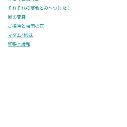
それぞれの宴会とみ〜つけた！
鰻の変身
ご招待と梅雨の花
マダム4姉妹
緊張と緩和