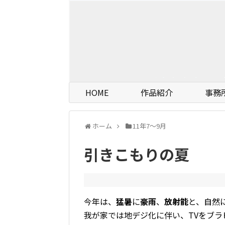
HOME
作品紹介
事務
ホーム
11年7〜9月
引きこもりの夏
今年は、
猛暑
に
豪雨
、
放射能
と、自然
我が家では地デジ化に伴い、TVをブラビ