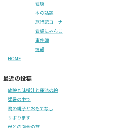
健康
本の話題
旅行記コーナー
看板にゃんこ
事件簿
情報
HOME
最近の投稿
放映と味噌汁と蓮池の絵
猛暑の中で
鴨の親子とおもてなし
サボります
母との面会の旅