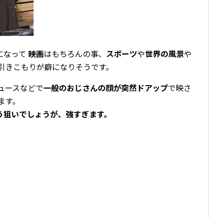
になって
映画
はもちろんの事、
スポーツ
や
世界の風景
や
 引きこもりが癖になりそうです。
ュースなどで
一般のおじさんの顔が突然ドアップ
で映さ
ます。
う狙いでしょうが、強すぎます。