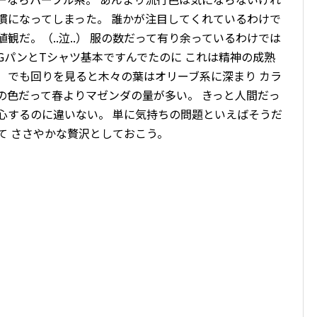
慣になってしまった。 誰かが注目してくれているわけで
観だ。（..泣..） 服の数だって有り余っているわけでは
GパンとTシャツ基本ですんでたのに これは精神の成熟
 でも回りを見ると木々の葉はオリーブ系に深まり カラ
の色だって春よりマゼンダの量が多い。 きっと人間だっ
心するのに違いない。 単に気持ちの問題といえばそうだ
て ささやかな贅沢としておこう。