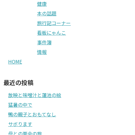
健康
本の話題
旅行記コーナー
看板にゃんこ
事件簿
情報
HOME
最近の投稿
放映と味噌汁と蓮池の絵
猛暑の中で
鴨の親子とおもてなし
サボります
母との面会の旅