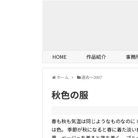
HOME
作品紹介
事務
ホーム
過去〜2007
秋色の服
春も秋も気温は同じようなものなのに 
は色。 季節が秋になると春に着た淡い
黒、ベージュを着ると落ち着く。 ブル