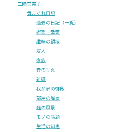
二階堂美子
気まぐれ日記
過去の日記（一覧）
娯楽・散策
趣味の領域
友人
家族
昔の写真
雑感
我が家の御飯
部屋の風景
庭の風景
モノの話題
生活の知恵