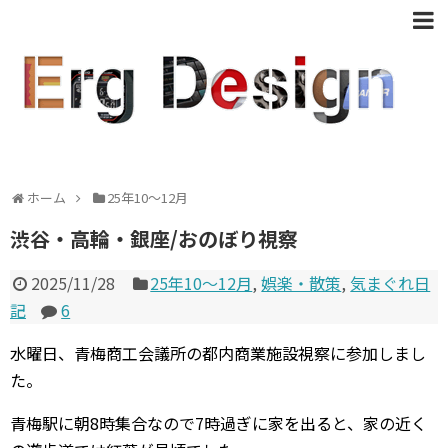
ホーム
25年10〜12月
渋谷・高輪・銀座/おのぼり視察
2025/11/28
25年10〜12月
,
娯楽・散策
,
気まぐれ日
記
6
水曜日、青梅商工会議所の都内商業施設視察に参加しまし
た。
青梅駅に朝8時集合なので7時過ぎに家を出ると、家の近く