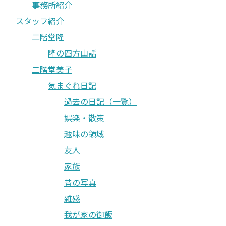
事務所紹介
スタッフ紹介
二階堂隆
隆の四方山話
二階堂美子
気まぐれ日記
過去の日記（一覧）
娯楽・散策
趣味の領域
友人
家族
昔の写真
雑感
我が家の御飯