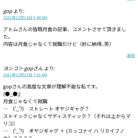
gop
より:
2011年12月13日 5:48 AM
アトムさんの皆既月食の記事、コメントさせて頂きまし
た。
内容は月食じゃなくて就職だけど（妙に納得..笑）
返信
ヨシコ＞ gopさん
より:
2011年12月13日 7:32 AM
gopさんの高度な文章が理解不能な私です。
(●_●;)
月食じゃなくて就職
… (‘_’?) ストレート オヤジギャグ？
ストイックじゃなくサディスティック？（それは上からマ
リコ）
… (‘_’?) オヤジギャグ ＋ (カッコナイ ハ リカイフノ
ウ）？？？？