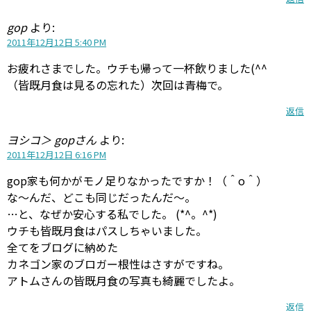
gop
より:
2011年12月12日 5:40 PM
お疲れさまでした。ウチも帰って一杯飲りました(^^
（皆既月食は見るの忘れた）次回は青梅で。
返信
ヨシコ＞ gopさん
より:
2011年12月12日 6:16 PM
gop家も何かがモノ足りなかったですか！（＾o＾）
な〜んだ、どこも同じだったんだ〜。
…と、なぜか安心する私でした。 (*^。^*)
ウチも皆既月食はパスしちゃいました。
全てをブログに納めた
カネゴン家のブロガー根性はさすがですね。
アトムさんの皆既月食の写真も綺麗でしたよ。
返信