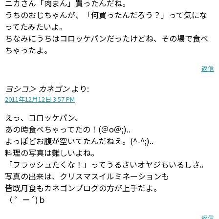
ニカさん「肉まん」買ったんだね。
うちのおじちゃんが、「何買ったんだろう？」って気にな
ってたみたいよ。
ちなみにうちはコロッケパンだったけどね、その場で食べ
ちゃったよ。
返信
ヨシコ＞ カネゴン
より:
2011年12月12日 3:57 PM
えっ、コロッケパン、
あの時食べちゃってたの！(＠o＠;)..
よっぽどお腹が空いてたんだねえ。(^-^;)..
料理の写真は難しいよね。
「フラッシュたくな！」ってうるさいオヤジもいるしさ。
写真の出来は、クリスマスイルミネーションも
皆既月食もカネゴンブログの方が上手だよ。
（ ゜ー´)ｂ
返信