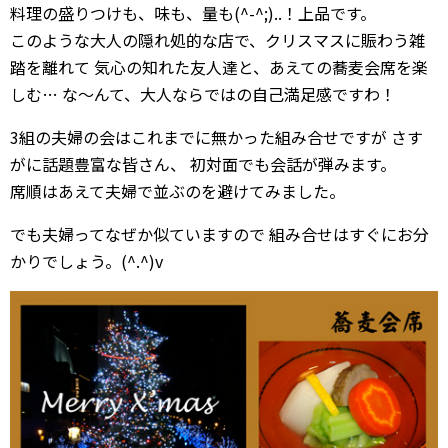
料理の盛りつけも、味も、量も(^-^;)..！上品です。
このような大人の隠れ処的な店で、クリスマスに賑わう雑
踏を離れて 気心の知れた友人達と、あえての蕎麦会席を楽
しむ… な〜んて、大人ならではの自己満足感ですわ！
3組の夫婦の会はこれまでに無かった組み合せですが さす
がに話題豊富な皆さん、 初対面でも会話が弾みます。
席順はあえて夫婦で並ぶのを避けてみました。
でも夫婦ってなぜか似ていますので 組み合せはすぐにお分
かりでしょう。(^.^)v