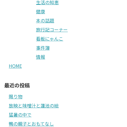
生活の知恵
健康
本の話題
旅行記コーナー
看板にゃんこ
事件簿
情報
HOME
最近の投稿
賜り物
放映と味噌汁と蓮池の絵
猛暑の中で
鴨の親子とおもてなし