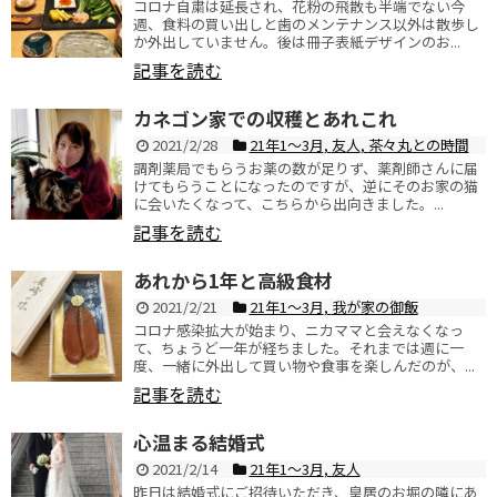
コロナ自粛は延長され、花粉の飛散も半端でない今
週、食料の買い出しと歯のメンテナンス以外は散歩し
か外出していません。後は冊子表紙デザインのお...
記事を読む
カネゴン家での収穫とあれこれ
2021/2/28
21年1〜3月
,
友人
,
茶々丸との時間
調剤薬局でもらうお薬の数が足りず、薬剤師さんに届
けてもらうことになったのですが、逆にそのお家の猫
に会いたくなって、こちらから出向きました。...
記事を読む
あれから1年と高級食材
2021/2/21
21年1〜3月
,
我が家の御飯
コロナ感染拡大が始まり、ニカママと会えなくなっ
て、ちょうど一年が経ちました。それまでは週に一
度、一緒に外出して買い物や食事を楽しんだのが、...
記事を読む
心温まる結婚式
2021/2/14
21年1〜3月
,
友人
昨日は結婚式にご招待いただき、皇居のお堀の隣にあ