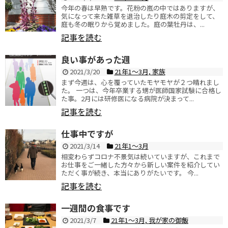
今年の春は早熟です。花粉の嵐の中ではありますが、
気になって来た雑草を退治したり庭木の剪定をして、
庭も冬の眠りから覚めました。庭の葉牡丹は、...
記事を読む
良い事があった週
2021/3/20
21年1〜3月
,
家族
まず今週は、心を覆っていたモヤモヤが２つ晴れまし
た。 一つは、今年卒業する甥が医師国家試験に合格し
た事。2月には研修医になる病院が決まって...
記事を読む
仕事中ですが
2021/3/14
21年1〜3月
相変わらずコロナ不景気は続いていますが、これまで
お仕事をご一緒した方々から新しい案件を紹介してい
ただく事が続き、本当にありがたいです。 今...
記事を読む
一週間の食事です
2021/3/7
21年1〜3月
,
我が家の御飯