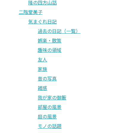
隆の四方山話
二階堂美子
気まぐれ日記
過去の日記（一覧）
娯楽・散策
趣味の領域
友人
家族
昔の写真
雑感
我が家の御飯
部屋の風景
庭の風景
モノの話題