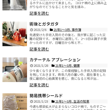
るホテルに出かけて来ました。 コロナ禍の上に病み上
がりなのでどうなることかと気を揉み...
記事を読む
術後とガタガタ
2021/2/6
21年1〜3月
,
事件簿
先週受けた手術入院のその後と、我が家に起こった災
難の記録です。 水曜日に退院して、2〜3日は調子が良
かったのですが、日曜日から咳と不...
記事を読む
カテーテル アブレーション
2021/1/28
21年1〜3月
,
健康
少々長くなりますが、この度経験した手術入院の記録
を残しておきます。昨年八月の暑い中、庭仕事をした
夜に最初の心拍異常を感じ、夜になると咳が出...
記事を読む
簡易携帯シールド
2021/1/23
21年1〜3月
,
生活の知恵
今週も感染拡大が止まらないコロナ禍で、ものすご〜