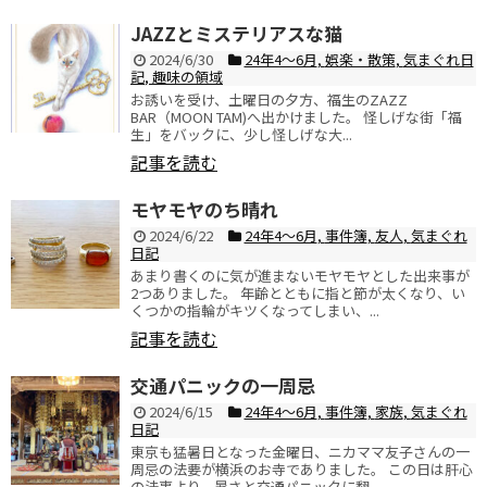
JAZZとミステリアスな猫
2024/6/30
24年4〜6月
,
娯楽・散策
,
気まぐれ日
記
,
趣味の領域
お誘いを受け、土曜日の夕方、福生のZAZZ
BAR（MOON TAM)へ出かけました。 怪しげな街「福
生」をバックに、少し怪しげな大...
記事を読む
モヤモヤのち晴れ
2024/6/22
24年4〜6月
,
事件簿
,
友人
,
気まぐれ
日記
あまり書くのに気が進まないモヤモヤとした出来事が
2つありました。 年齢とともに指と節が太くなり、い
くつかの指輪がキツくなってしまい、...
記事を読む
交通パニックの一周忌
2024/6/15
24年4〜6月
,
事件簿
,
家族
,
気まぐれ
日記
東京も猛暑日となった金曜日、ニカママ友子さんの一
周忌の法要が横浜のお寺でありました。 この日は肝心
の法事より、暑さと交通パニックに翻...