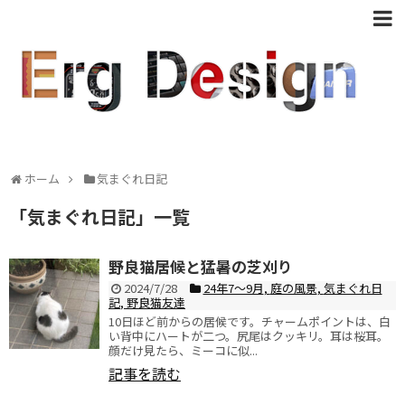
ホーム
気まぐれ日記
「
気まぐれ日記
」
一覧
野良猫居候と猛暑の芝刈り
2024/7/28
24年7〜9月
,
庭の風景
,
気まぐれ日
記
,
野良猫友達
10日ほど前からの居候です。チャームポイントは、白
い背中にハートが二つ。尻尾はクッキリ。耳は桜耳。
顔だけ見たら、ミーコに似...
記事を読む