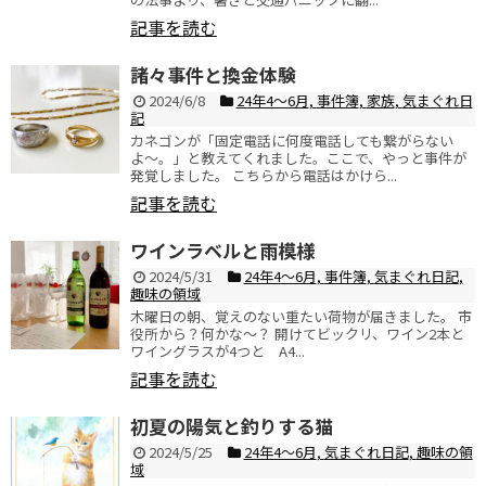
記事を読む
諸々事件と換金体験
2024/6/8
24年4〜6月
,
事件簿
,
家族
,
気まぐれ日
記
カネゴンが「固定電話に何度電話しても繋がらない
よ〜。」と教えてくれました。ここで、やっと事件が
発覚しました。 こちらから電話はかけら...
記事を読む
ワインラベルと雨模様
2024/5/31
24年4〜6月
,
事件簿
,
気まぐれ日記
,
趣味の領域
木曜日の朝、覚えのない重たい荷物が届きました。 市
役所から？何かな〜？ 開けてビックリ、ワイン2本と
ワイングラスが4つと A4...
記事を読む
初夏の陽気と釣りする猫
2024/5/25
24年4〜6月
,
気まぐれ日記
,
趣味の領
域