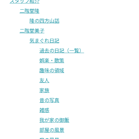
スタッフ紹介
二階堂隆
隆の四方山話
二階堂美子
気まぐれ日記
過去の日記（一覧）
娯楽・散策
趣味の領域
友人
家族
昔の写真
雑感
我が家の御飯
部屋の風景