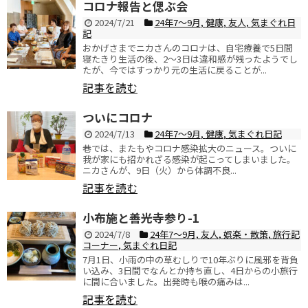
コロナ報告と偲ぶ会
2024/7/21
24年7〜9月
,
健康
,
友人
,
気まぐれ日
記
おかげさまでニカさんのコロナは、自宅療養で5日間
寝たきり生活の後、2〜3日は違和感が残ったようでし
たが、今ではすっかり元の生活に戻ることが...
記事を読む
ついにコロナ
2024/7/13
24年7〜9月
,
健康
,
気まぐれ日記
巷では、またもやコロナ感染拡大のニュース。ついに
我が家にも招かれざる感染が起こってしまいました。
ニカさんが、9日（火）から体調不良...
記事を読む
小布施と善光寺参り-1
2024/7/8
24年7〜9月
,
友人
,
娯楽・散策
,
旅行記
コーナー
,
気まぐれ日記
7月1日、小雨の中の草むしりで10年ぶりに風邪を背負
い込み、3日間でなんとか持ち直し、4日からの小旅行
に間に合いました。出発時も喉の痛みは...
記事を読む